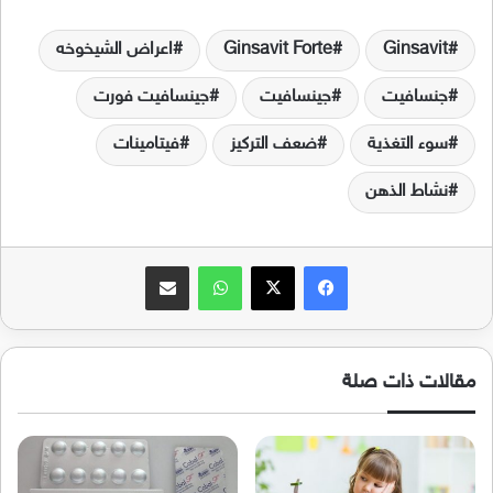
Ginsavit
Ginsavit Forte
اعراض الشيخوخه
جنسافيت
جينسافيت
جينسافيت فورت
سوء التغذية
ضعف التركيز
فيتامينات
نشاط الذهن
فيسبوك
‫X
واتساب
مشاركة عبر البريد
مقالات ذات صلة