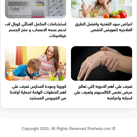
اعراض سوء التغذيه وافضل الطرق
استخدامات المكمل الغذائي كوبال اف
العلاجيه لتعويض النقص
لدعم صحه الاعصاب و منح الجسم
فيتامينات
تعرف علي اهم الادويه التي تعالج
كورونا وعودة المدارس تعرف علي
مرض نقص الكالسيوم وتعرف علي
اهم الخطوات الهامة لحماية اولادنا
اسبابه واعراضه
من الفيروس المستجد
© Copyright 2020, All Rights Reserved Rosheta.com