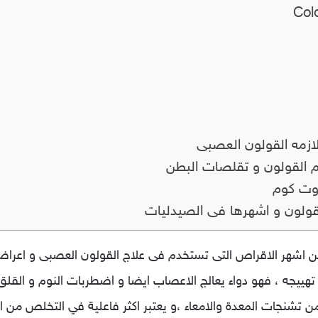
ازمه القولون العصبى
م القولون و تقلصات البطن
دوت كوم
قولون و اشهرها فى الصيدليات
بر اقراص كولوفيرين أ coloverin A من اشهر الاقراص التى تستخدم فى علاج القولون ال
تهييجه ، فهو دواء يعالج الاعصاب ايضا و اضطربات النوم و القلق
ن تشنجات المعدة والامعاء ،و يعتبر اكثر فاعلية في التخلص من 