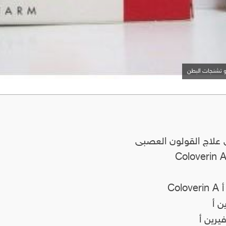
 و تشنجات البطن
 علاج القولون العصبى
Co
ن أ
يرين أ