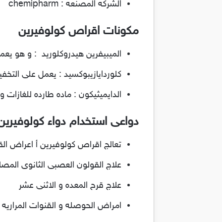
الشركه المصنعه : chemipharm
مكونات اقراص كولوفيرين
الميبيفرين هيدروكلوريد : و هو يع
كلوردايازيبوكسيد : يعمل على التخف
الدايميثيكون : ماده طارده للغازات 
دواعى استخدام دواء كولوفيرين أ overin A
تعالج اقراص كولوفيرين أ اعراض القو
علاج القولون العصبى الثانوى المصا
علاج قرح المعده و الاثنى عشر
امراض الحوصله و القنوات المراريه