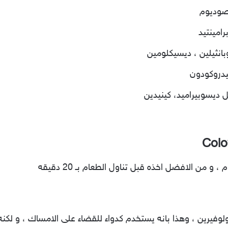
لصوديوم
رامينتيد
بانثيلين ، ديسيكلومين
يدروكودون
 ديسوبيراميد، كينيدين
الكولوفيرين ، وهذا بانه يستخدم كدواء للقضاء على الامساك ، و لكن