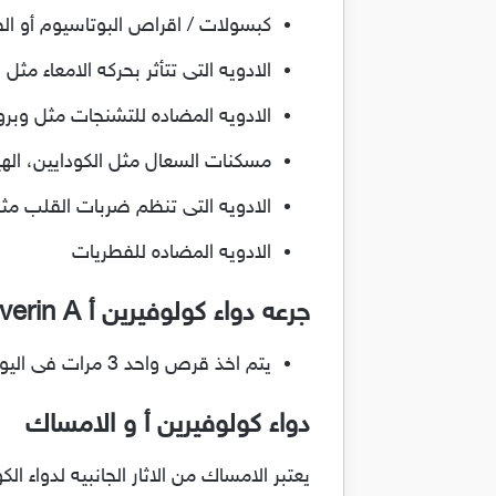
كبسولات / اقراص البوتاسيوم أو ا
الادويه التى تتأثر بحركه الامعاء مثل ب
الادويه المضاده للتشنجات مثل وبرو
مسكنات السعال مثل الكودايين، اله
الادويه التى تنظم ضربات القلب مثل
الادويه المضاده للفطريات
جرعه دواء كولوفيرين أ Coloverin A
يتم اخذ قرص واحد 3 مرات فى اليوم ، و من الافضل اخذه قبل تناول الطعام بـ 20 دقيقه
دواء كولوفيرين أ و الامساك
يعتبر الامساك من الاثار الجانبيه لدواء 