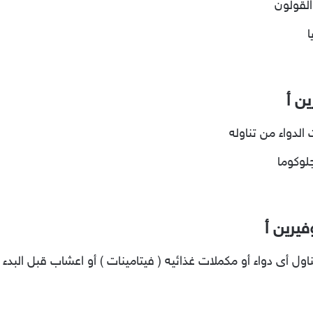
القولون
ا
ن أ
لدواء من تناوله
لوكوما
فيرين أ
اول أى دواء أو مكملات غذائيه ( فيتامينات ) أو اعشاب قبل البدء