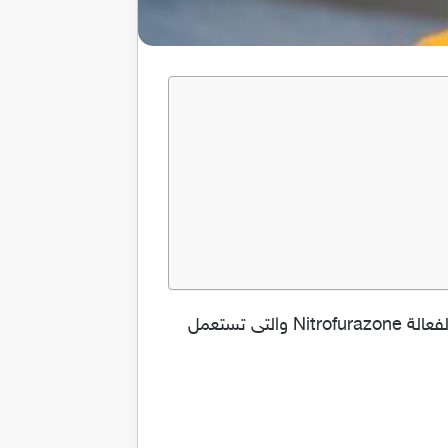
مرهم توبيفيوران مضاد للجراثيم و يستخدم لعلاج الالتهابات الجلدية Topifuran والدواء يحتوي على المادة الفعالة Nitrofurazone والتى تستعمل