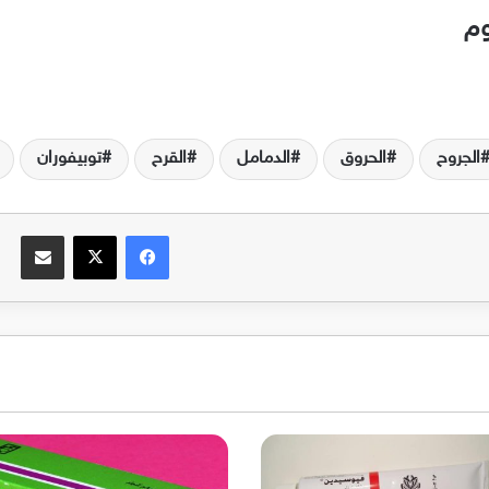
وم
الجروح
الحروق
الدمامل
القرح
توبيفوران
فيسبوك
‫X
مشاركة عبر البريد