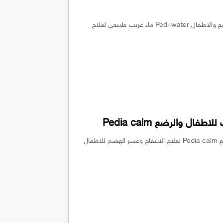
شراب بيدي ووتر لعلاج المغص والانتفاخات عند الرضع والاطفال Pedi-water ماء غريب طبيعي لعلاج
ال والرضع Pedia calm
شراب بيديا كالم مهدئ وطارد للغازات للاطفال والرضع Pedia calm لعلاج الانتفاج وعسر الهضم للاطفال