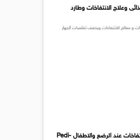
فوار مكمل غذائى وعلاج الانتفاخات وطارد
 وطارد للغازات و معالج للانتفاخات ويخفف تقلصات الجهاز
شراب بيدي ووتر لعلاج المغص والانتفاخات عند الرضع والاطفال Pedi-