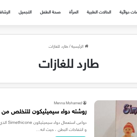
ات دوائية
الحالات الطبية
المرأة
صحة الطفل
التجميل
الرشا
الرئيسية
/
طارد للغازات
طارد للغازات
Menna Mohamed
روشته دواء سيميثيكون للتخلص من غا
دواعى اس
و انتفاخات البطن ، حيث انه…