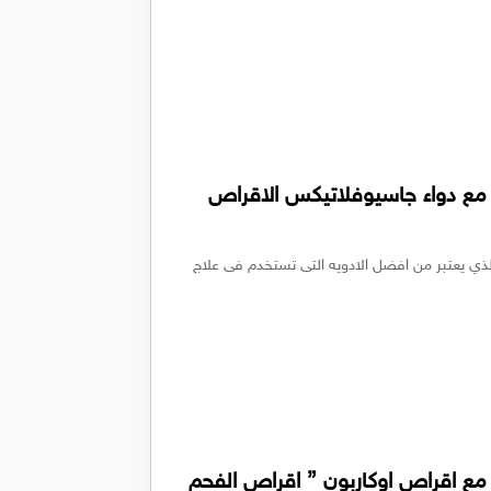
 مع دواء جاسيوفلاتيكس الاقراص
يه استعمال دواء جاسيوفلاتيكس Gaseoflatex الذي يعتبر من افضل الادويه التى تستخدم فى علاج
مع اقراص اوكاربون ” اقراص الفحم