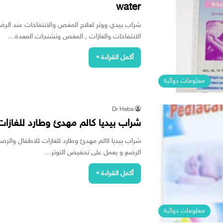
water
الانتفاخات والغازات , المغص وتشنجات المعدة…
أكمل القراءة »
معلومات دوائية
Dr Heba
شراب بيديا كالم مهدئ وطارد للغازات للاطف
الرضع و يعمل على تخفيض التوتر…
أكمل القراءة »
معلومات دوائية