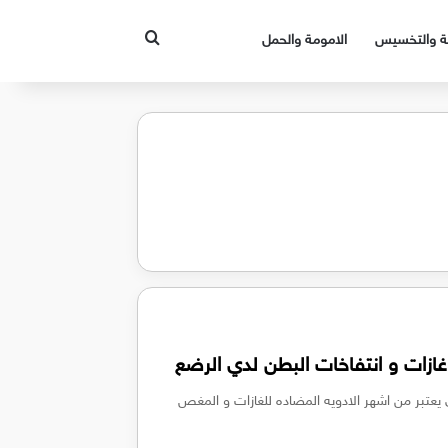
بحث عن
قة والتخسيس
الامومة والحمل
زات و انتفاخات البطن لدي الرضع
تعمال دواء سيميثيكون Simethicone الذي يعتبر من اشهر الادويه المضاده للغازات و المغص