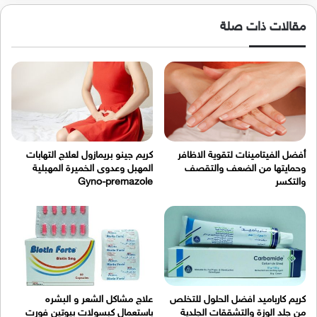
مقالات ذات صلة
أفضل الفيتامينات لتقوية الاظافر
كريم جينو بريمازول لعلاج التهابات
وحمايتها من الضعف والتقصف
المهبل وعدوى الخميرة المهبلية
والتكسر
Gyno-premazole
كريم كارباميد افضل الحلول للتخلص
علاج مشاكل الشعر و البشره
من جلد الوزة والتشققات الجلدية
باستعمال كبسولات بيوتين فورت