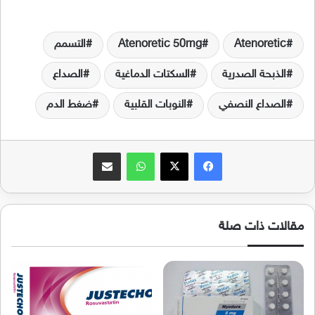
Atenoretic
Atenoretic 50mg
التسمم
الذبحة الصدرية
السكتات الدماغية
الصداع
الصداع النصفي
النوبات القلبية
ضغط الدم
فيسبوك
‫X
واتساب
مشاركة عبر البريد
مقالات ذات صلة